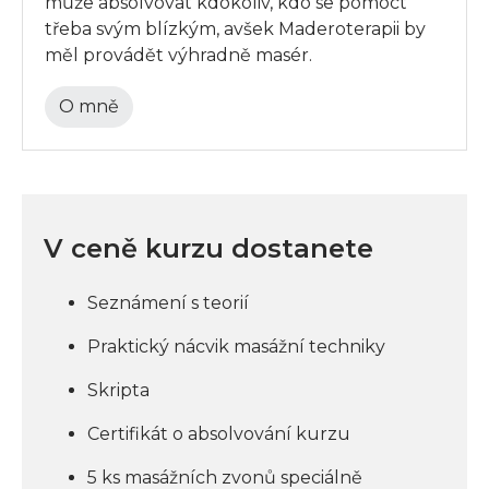
může absolvovat kdokoliv, kdo se pomoct
třeba svým blízkým, avšek Maderoterapii by
měl provádět výhradně masér.
O mně
V ceně kurzu dostanete
Seznámení s teorií
Praktický nácvik masážní techniky
Skripta
Certifikát o absolvování kurzu
5 ks masážních zvonů speciálně