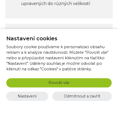
upravených do různých velikostí
Pomůcky ke kurzu
Nastavení cookies
Soubory cookie používáme k personalizaci obsahu
prostěradlo
reklam a k analýze návštěvnosti. Můžete "Povolit vše"
nebo si přizpůsobit nastavení kliknutím na tlačítko
2 ručníky
"Nastavení". Udělený souhlas je možné odvolat po
kliknutí na odkaz "Cookies" v patičce stránky.
psací potřeby
pohodlné oblečení
Povolit vše
dobrou náladu
Nastavení
Odmítnout a zavřít