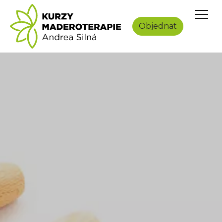
Přeskočit na hlavní obsah
Objednat